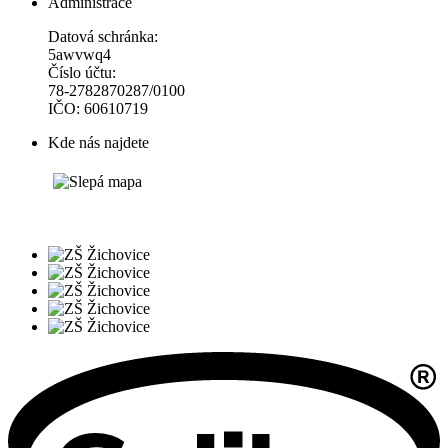
Administrace
Datová schránka:
5awvwq4
Číslo účtu:
78-2782870287/0100
IČO: 60610719
Kde nás najdete