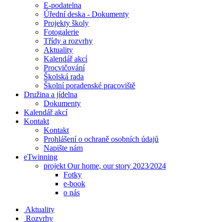
E-podatelna
Úřední deska - Dokumenty
Projekty školy
Fotogalerie
Třídy a rozvrhy
Aktuality
Kalendář akcí
Procvičování
Školská rada
Školní poradenské pracoviště
Družina a jídelna
Dokumenty
Kalendář akcí
Kontakt
Kontakt
Prohlášení o ochraně osobních údajů
Napište nám
eTwinning
projekt Our home, our story 2023⁄2024
Fotky
e-book
o nás
Aktuality
Rozvrhy