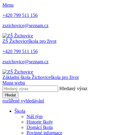
Menu
+420 799 511 156
zszichovice@seznam.cz
ZŠ Žichovice
škola pro život
+420 799 511 156
zszichovice@seznam.cz
Základní škola Žichovice
škola pro život
Mapa webu
Hledaný výraz
Hledat
rozšířené vyhledávání
Škola
Náš tým
Historie školy
Domácí škola
Povinné informace