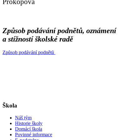
Prokopová
Způsob podávání podnětů, oznámení
a stížností školské radě
Způsob podávání podnětů
Škola
Náš tým
Historie školy
Domácí škola
Povinné informace