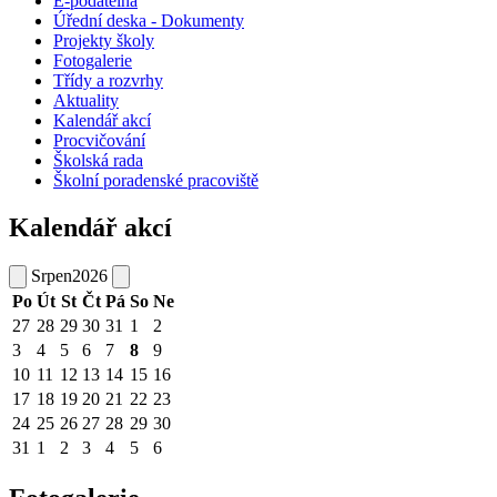
E-podatelna
Úřední deska - Dokumenty
Projekty školy
Fotogalerie
Třídy a rozvrhy
Aktuality
Kalendář akcí
Procvičování
Školská rada
Školní poradenské pracoviště
Kalendář akcí
Srpen
2026
Po
Út
St
Čt
Pá
So
Ne
27
28
29
30
31
1
2
3
4
5
6
7
8
9
10
11
12
13
14
15
16
17
18
19
20
21
22
23
24
25
26
27
28
29
30
31
1
2
3
4
5
6