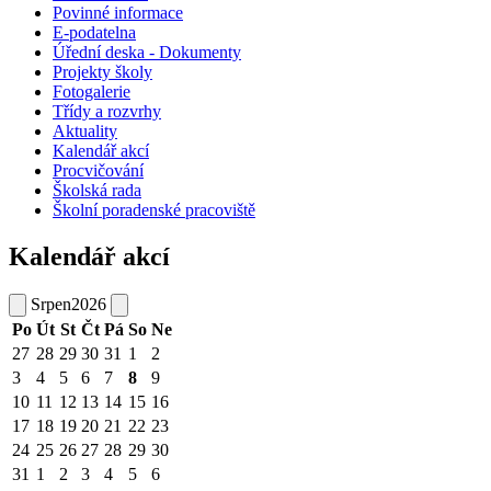
Povinné informace
E-podatelna
Úřední deska - Dokumenty
Projekty školy
Fotogalerie
Třídy a rozvrhy
Aktuality
Kalendář akcí
Procvičování
Školská rada
Školní poradenské pracoviště
Kalendář akcí
Srpen
2026
Po
Út
St
Čt
Pá
So
Ne
27
28
29
30
31
1
2
3
4
5
6
7
8
9
10
11
12
13
14
15
16
17
18
19
20
21
22
23
24
25
26
27
28
29
30
31
1
2
3
4
5
6