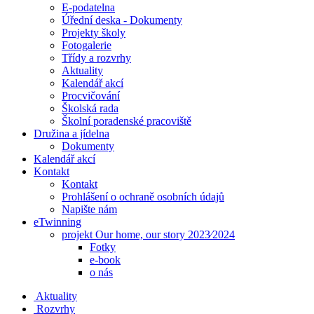
E-podatelna
Úřední deska - Dokumenty
Projekty školy
Fotogalerie
Třídy a rozvrhy
Aktuality
Kalendář akcí
Procvičování
Školská rada
Školní poradenské pracoviště
Družina a jídelna
Dokumenty
Kalendář akcí
Kontakt
Kontakt
Prohlášení o ochraně osobních údajů
Napište nám
eTwinning
projekt Our home, our story 2023⁄2024
Fotky
e-book
o nás
Aktuality
Rozvrhy