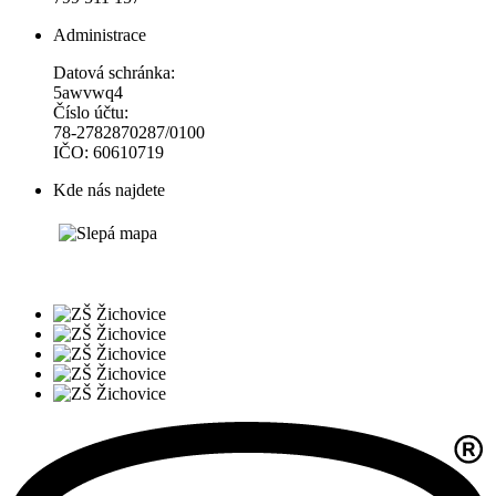
Administrace
Datová schránka:
5awvwq4
Číslo účtu:
78-2782870287/0100
IČO: 60610719
Kde nás najdete