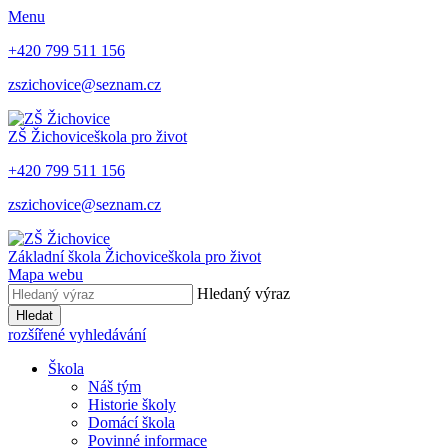
Menu
+420 799 511 156
zszichovice@seznam.cz
ZŠ Žichovice
škola pro život
+420 799 511 156
zszichovice@seznam.cz
Základní škola Žichovice
škola pro život
Mapa webu
Hledaný výraz
Hledat
rozšířené vyhledávání
Škola
Náš tým
Historie školy
Domácí škola
Povinné informace