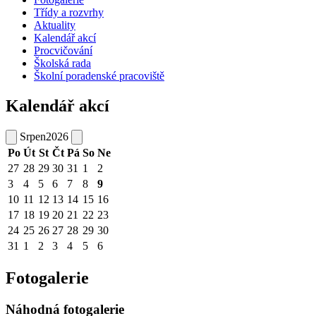
Třídy a rozvrhy
Aktuality
Kalendář akcí
Procvičování
Školská rada
Školní poradenské pracoviště
Kalendář akcí
Srpen
2026
Po
Út
St
Čt
Pá
So
Ne
27
28
29
30
31
1
2
3
4
5
6
7
8
9
10
11
12
13
14
15
16
17
18
19
20
21
22
23
24
25
26
27
28
29
30
31
1
2
3
4
5
6
Fotogalerie
Náhodná fotogalerie