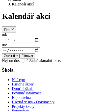
Kalendář akcí
Kalendář akcí
Filtr
od:
do:
Zrušit filtr
Filtrovat
Nejsou dostupné žádné aktuální akce.
Škola
Náš tým
Historie školy
Domácí škola
Povinné informace
E-podatelna
Úřední deska - Dokumenty
Projekty školy
Fotogalerie