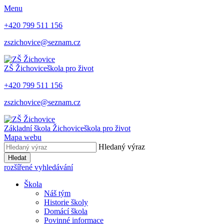
Menu
+420 799 511 156
zszichovice@seznam.cz
ZŠ Žichovice
škola pro život
+420 799 511 156
zszichovice@seznam.cz
Základní škola Žichovice
škola pro život
Mapa webu
Hledaný výraz
Hledat
rozšířené vyhledávání
Škola
Náš tým
Historie školy
Domácí škola
Povinné informace