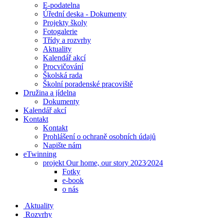
E-podatelna
Úřední deska - Dokumenty
Projekty školy
Fotogalerie
Třídy a rozvrhy
Aktuality
Kalendář akcí
Procvičování
Školská rada
Školní poradenské pracoviště
Družina a jídelna
Dokumenty
Kalendář akcí
Kontakt
Kontakt
Prohlášení o ochraně osobních údajů
Napište nám
eTwinning
projekt Our home, our story 2023⁄2024
Fotky
e-book
o nás
Aktuality
Rozvrhy