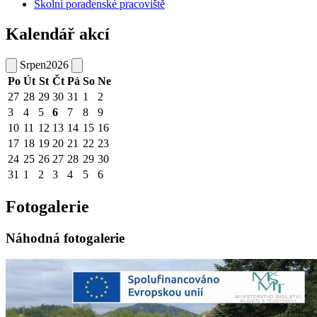
Školní poradenské pracoviště
Kalendář akcí
Srpen
2026
Po
Út
St
Čt
Pá
So
Ne
27
28
29
30
31
1
2
3
4
5
6
7
8
9
10
11
12
13
14
15
16
17
18
19
20
21
22
23
24
25
26
27
28
29
30
31
1
2
3
4
5
6
Fotogalerie
Náhodná fotogalerie