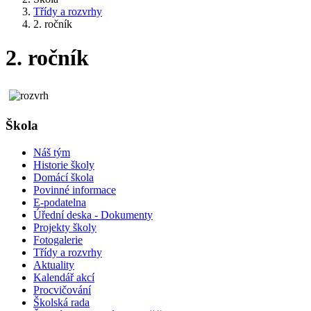
Třídy a rozvrhy
2. ročník
2. ročník
Škola
Náš tým
Historie školy
Domácí škola
Povinné informace
E-podatelna
Úřední deska - Dokumenty
Projekty školy
Fotogalerie
Třídy a rozvrhy
Aktuality
Kalendář akcí
Procvičování
Školská rada