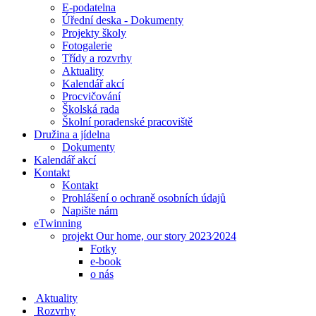
E-podatelna
Úřední deska - Dokumenty
Projekty školy
Fotogalerie
Třídy a rozvrhy
Aktuality
Kalendář akcí
Procvičování
Školská rada
Školní poradenské pracoviště
Družina a jídelna
Dokumenty
Kalendář akcí
Kontakt
Kontakt
Prohlášení o ochraně osobních údajů
Napište nám
eTwinning
projekt Our home, our story 2023⁄2024
Fotky
e-book
o nás
Aktuality
Rozvrhy