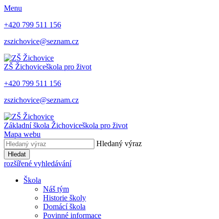
Menu
+420 799 511 156
zszichovice@seznam.cz
ZŠ Žichovice
škola pro život
+420 799 511 156
zszichovice@seznam.cz
Základní škola Žichovice
škola pro život
Mapa webu
Hledaný výraz
Hledat
rozšířené vyhledávání
Škola
Náš tým
Historie školy
Domácí škola
Povinné informace