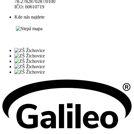
78-2782870287/0100
IČO: 60610719
Kde nás najdete