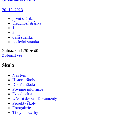
20. 12. 2023
první stránka
předchozí stránka
1
2
další stránka
poslední stránka
Zobrazeno
1
-
30
ze 40
Zobrazit vše
Škola
Náš tým
Historie školy
Domácí škola
Povinné informace
E-podatelna
Úřední deska - Dokumenty
Projekty školy
Fotogalerie
Třídy a rozvrhy