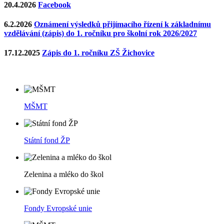
20.4.2026
Facebook
6.2.2026
Oznámení výsledků přijímacího řízení k základnímu
vzdělávání (zápis) do 1. ročníku pro školní rok 2026/2027
17.12.2025
Zápis do 1. ročníku ZŠ Žichovice
MŠMT
Státní fond ŽP
Zelenina a mléko do škol
Fondy Evropské unie