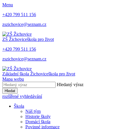
Menu
+420 799 511 156
zszichovice@seznam.cz
ZŠ Žichovice
škola pro život
+420 799 511 156
zszichovice@seznam.cz
Základní škola Žichovice
škola pro život
Mapa webu
Hledaný výraz
Hledat
rozšířené vyhledávání
Škola
Náš tým
Historie školy
Domácí škola
Povinné informace